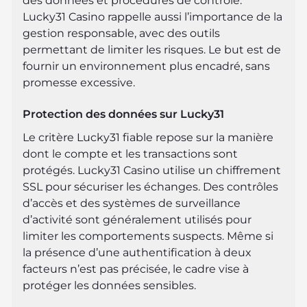
des données et procédures de contrôle.
Lucky31 Casino rappelle aussi l’importance de la
gestion responsable, avec des outils
permettant de limiter les risques. Le but est de
fournir un environnement plus encadré, sans
promesse excessive.
Protection des données sur Lucky31
Le critère Lucky31 fiable repose sur la manière
dont le compte et les transactions sont
protégés. Lucky31 Casino utilise un chiffrement
SSL pour sécuriser les échanges. Des contrôles
d’accès et des systèmes de surveillance
d’activité sont généralement utilisés pour
limiter les comportements suspects. Même si
la présence d’une authentification à deux
facteurs n’est pas précisée, le cadre vise à
protéger les données sensibles.