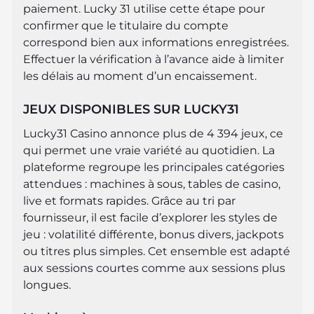
paiement. Lucky 31 utilise cette étape pour
confirmer que le titulaire du compte
correspond bien aux informations enregistrées.
Effectuer la vérification à l’avance aide à limiter
les délais au moment d’un encaissement.
JEUX DISPONIBLES SUR LUCKY31
Lucky31 Casino annonce plus de 4 394 jeux, ce
qui permet une vraie variété au quotidien. La
plateforme regroupe les principales catégories
attendues : machines à sous, tables de casino,
live et formats rapides. Grâce au tri par
fournisseur, il est facile d’explorer les styles de
jeu : volatilité différente, bonus divers, jackpots
ou titres plus simples. Cet ensemble est adapté
aux sessions courtes comme aux sessions plus
longues.