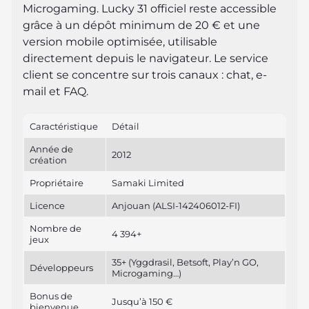
Microgaming. Lucky 31 officiel reste accessible
À qui convient Lucky31 ?
grâce à un dépôt minimum de 20 € et une
version mobile optimisée, utilisable
directement depuis le navigateur. Le service
client se concentre sur trois canaux : chat, e-
mail et FAQ.
Caractéristique
Détail
Année de
2012
création
Propriétaire
Samaki Limited
Licence
Anjouan (ALSI-142406012-FI)
Nombre de
4 394+
jeux
35+ (Yggdrasil, Betsoft, Play’n GO,
Développeurs
Microgaming…)
Bonus de
Jusqu’à 150 €
bienvenue