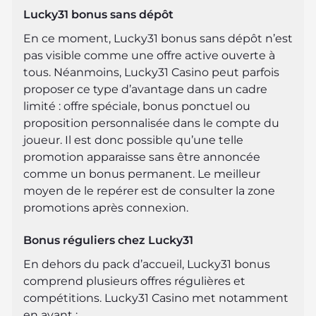
Lucky31 bonus sans dépôt
En ce moment, Lucky31 bonus sans dépôt n’est
pas visible comme une offre active ouverte à
tous. Néanmoins, Lucky31 Casino peut parfois
proposer ce type d’avantage dans un cadre
limité : offre spéciale, bonus ponctuel ou
proposition personnalisée dans le compte du
joueur. Il est donc possible qu’une telle
promotion apparaisse sans être annoncée
comme un bonus permanent. Le meilleur
moyen de le repérer est de consulter la zone
promotions après connexion.
Bonus réguliers chez Lucky31
En dehors du pack d’accueil, Lucky31 bonus
comprend plusieurs offres régulières et
compétitions. Lucky31 Casino met notamment
en avant :