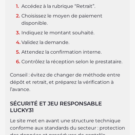
Accédez à la rubrique “Retrait”.
Choisissez le moyen de paiement
disponible.
Indiquez le montant souhaité.
Validez la demande.
Attendez la confirmation interne.
Contrôlez la réception selon le prestataire.
Conseil : évitez de changer de méthode entre
dépôt et retrait, et préparez la vérification à
l’avance.
SÉCURITÉ ET JEU RESPONSABLE
LUCKY31
Le site met en avant une structure technique
conforme aux standards du secteur : protection