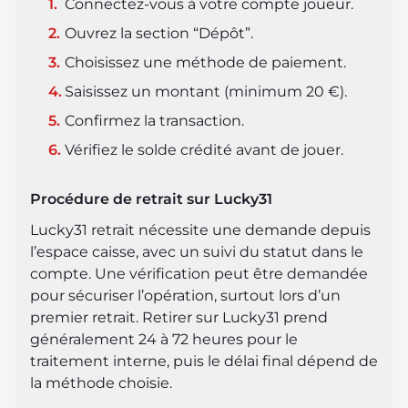
Connectez-vous à votre compte joueur.
Ouvrez la section “Dépôt”.
Choisissez une méthode de paiement.
Saisissez un montant (minimum 20 €).
Confirmez la transaction.
Vérifiez le solde crédité avant de jouer.
Procédure de retrait sur Lucky31
Lucky31 retrait nécessite une demande depuis
l’espace caisse, avec un suivi du statut dans le
compte. Une vérification peut être demandée
pour sécuriser l’opération, surtout lors d’un
premier retrait. Retirer sur Lucky31 prend
généralement 24 à 72 heures pour le
traitement interne, puis le délai final dépend de
la méthode choisie.