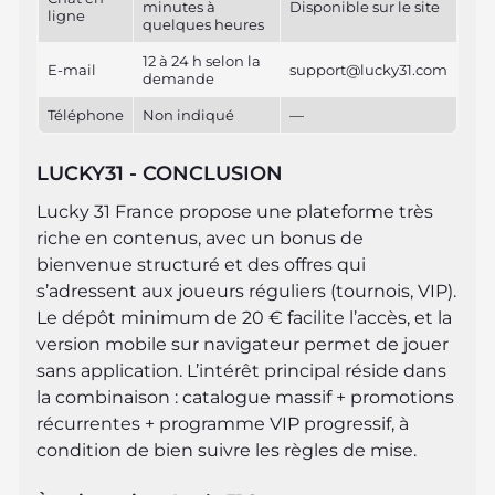
minutes à
Disponible sur le site
ligne
quelques heures
12 à 24 h selon la
E-mail
support@lucky31.com
demande
Téléphone
Non indiqué
—
LUCKY31 - CONCLUSION
Lucky 31 France propose une plateforme très
riche en contenus, avec un bonus de
bienvenue structuré et des offres qui
s’adressent aux joueurs réguliers (tournois, VIP).
Le dépôt minimum de 20 € facilite l’accès, et la
version mobile sur navigateur permet de jouer
sans application. L’intérêt principal réside dans
la combinaison : catalogue massif + promotions
récurrentes + programme VIP progressif, à
condition de bien suivre les règles de mise.