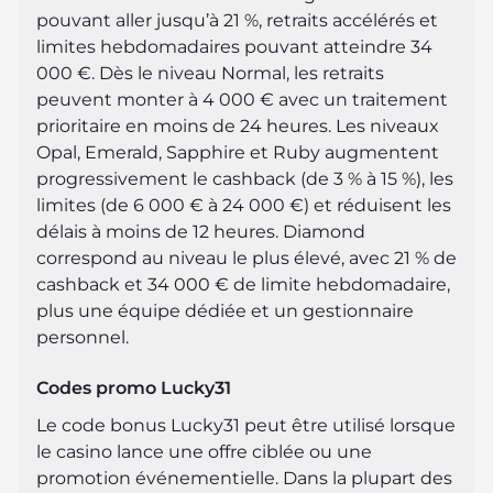
pouvant aller jusqu’à 21 %, retraits accélérés et
limites hebdomadaires pouvant atteindre 34
000 €. Dès le niveau Normal, les retraits
peuvent monter à 4 000 € avec un traitement
prioritaire en moins de 24 heures. Les niveaux
Opal, Emerald, Sapphire et Ruby augmentent
progressivement le cashback (de 3 % à 15 %), les
limites (de 6 000 € à 24 000 €) et réduisent les
délais à moins de 12 heures. Diamond
correspond au niveau le plus élevé, avec 21 % de
cashback et 34 000 € de limite hebdomadaire,
plus une équipe dédiée et un gestionnaire
personnel.
Codes promo Lucky31
Le code bonus Lucky31 peut être utilisé lorsque
le casino lance une offre ciblée ou une
promotion événementielle. Dans la plupart des