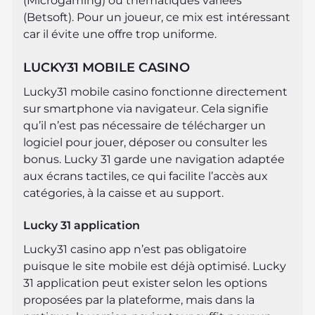
(Microgaming) ou thématiques variées
(Betsoft). Pour un joueur, ce mix est intéressant
car il évite une offre trop uniforme.
LUCKY31 MOBILE CASINO
Lucky31 mobile casino fonctionne directement
sur smartphone via navigateur. Cela signifie
qu’il n’est pas nécessaire de télécharger un
logiciel pour jouer, déposer ou consulter les
bonus. Lucky 31 garde une navigation adaptée
aux écrans tactiles, ce qui facilite l’accès aux
catégories, à la caisse et au support.
Lucky 31 application
Lucky31 casino app n’est pas obligatoire
puisque le site mobile est déjà optimisé. Lucky
31 application peut exister selon les options
proposées par la plateforme, mais dans la