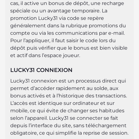
cas, il active un bonus de dépôt, une recharge
spéciale ou un avantage temporaire. La
promotion Lucky31 via code se repère
généralement dans la rubrique promotions du
compte ou via les communications par e-mail.
Pour l’appliquer, il faut saisir le code lors du
dépôt puis vérifier que le bonus est bien visible
et actif dans l’espace joueur.
LUCKY31 CONNEXION
Lucky31 connexion est un processus direct qui
permet d’accéder rapidement au solde, aux
bonus activés et à l’historique des transactions.
L’accès est identique sur ordinateur et sur
mobile, ce qui évite de changer ses habitudes
selon l’appareil. Lucky31 se connecter se fait
depuis l’interface du site, sans téléchargement
obligatoire, ce qui simplifie la reprise de session.