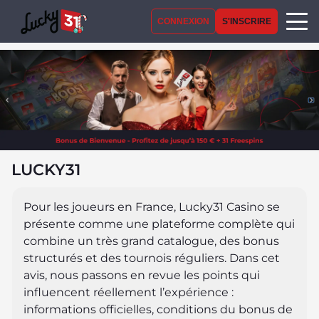
S'INSCRIRE
CONNEXION
LUCKY31
Pour les joueurs en France, Lucky31 Casino se
présente comme une plateforme complète qui
combine un très grand catalogue, des bonus
structurés et des tournois réguliers. Dans cet
avis, nous passons en revue les points qui
influencent réellement l’expérience :
informations officielles, conditions du bonus de