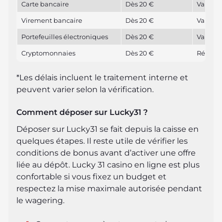
Carte bancaire
Dès 20 €
Variabl
Virement bancaire
Dès 20 €
Variabl
Portefeuilles électroniques
Dès 20 €
Variabl
Cryptomonnaies
Dès 20 €
Réseau
*Les délais incluent le traitement interne et
peuvent varier selon la vérification.
Comment déposer sur Lucky31 ?
Déposer sur Lucky31 se fait depuis la caisse en
quelques étapes. Il reste utile de vérifier les
conditions de bonus avant d’activer une offre
liée au dépôt. Lucky 31 casino en ligne est plus
confortable si vous fixez un budget et
respectez la mise maximale autorisée pendant
le wagering.